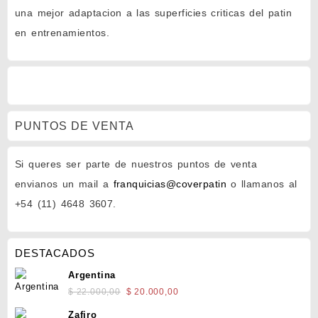
una mejor adaptacion a las superficies criticas del patin
en entrenamientos.
PUNTOS DE VENTA
Si queres ser parte de nuestros puntos de venta
envianos un mail a
franquicias@coverpatin
o llamanos al
+54 (11) 4648 3607.
DESTACADOS
Argentina
El
El
$
22.000,00
$
20.000,00
precio
precio
Zafiro