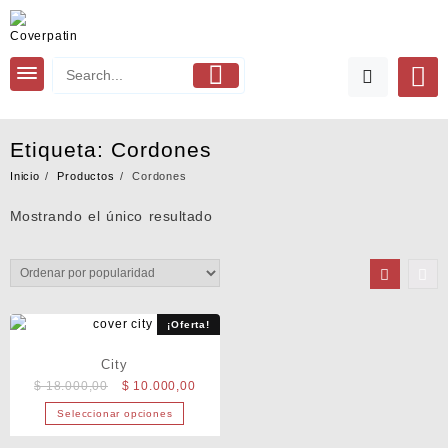
Saltar
al
contenido
Etiqueta:
Cordones
Inicio
Productos
Cordones
Mostrando el único resultado
¡Oferta!
City
El
El
$
18.000,00
$
10.000,00
precio
precio
Seleccionar opciones
original
actual
Este