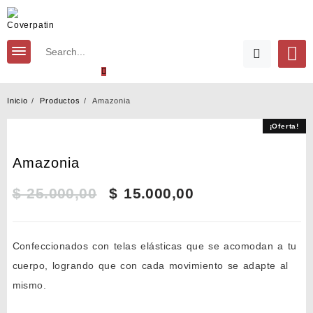
Saltar
al
contenido
Inicio
Productos
Amazonia
¡Oferta!
¡Oferta!
Amazonia
El
El
$
25.000,00
$
15.000,00
precio
precio
Confeccionados con telas elásticas que se acomodan a tu
original
actual
cuerpo, logrando que con cada movimiento se adapte al
era:
es:
mismo.
$ 25.000,00.
$ 15.000,00.