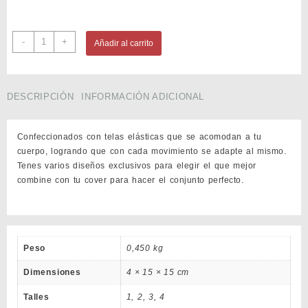
Amazonia
-
+
Añadir al carrito
cantidad
DESCRIPCIÓN
INFORMACIÓN ADICIONAL
Confeccionados con telas elásticas que se acomodan a tu
cuerpo, logrando que con cada movimiento se adapte al mismo.
Tenes varios diseños exclusivos para elegir el que mejor
combine con tu cover para hacer el conjunto perfecto.
Peso
0,450 kg
Dimensiones
4 × 15 × 15 cm
Talles
1, 2, 3, 4